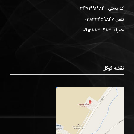
کد پستی : 3471991984
تلفن:02833659847
همراه :09128832483
نقشه گوگل