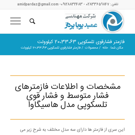
تلفن : 02833659847 - 09128832483- amidpardaz@gmail.com
فازمتر فشارقوی تلسکوپی 20،33،63 کیلوولت
مکان شما:
خانه
/
محصولات
/
فازمتر فشارقوی تلسکوپی 20،33،63 کیلوولت
مشخصات و اطلاعات فازمترهای
فشار متوسط و فشار قوی
تلسکوپی مدل هاسیگاوا
این سری از فازمتر ها دارای سه مدل مختلف به شرح زیر می