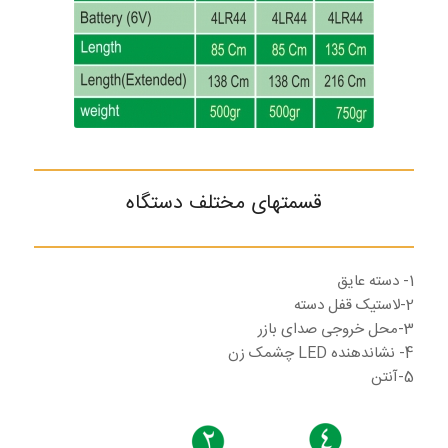
قسمتهای مختلف دستگاه
1- دسته عایق
2-لاستیک قفل دسته
3-محل خروجی صدای بازر
4- نشاندهنده LED چشمک زن
5-آنتن